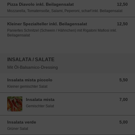
Pizza Diavolo inkl. Beilagensalat
12,50
12,50 EUR
Mozzarella, Tomatensoße, Salami, Peperoni, scharf inkl. Beilagensalat
Kleiner Spezialteller inkl. Beilagensalat
12,50
12,50 EUR
Paniertes Schnitzel (Schwein / Hähnchen) mit Rigatoni Mafiosi inkl.
Beilagensalat
INSALATA / SALATE
Mit Öl-Balsamico-Dressing
Insalata mista piccolo
5,50
5,50 EUR
Kleiner gemischter Salat
Insalata mista
7,00
7,00 EUR
Gemischter Salat
Insalata verde
5,00
5,00 EUR
Grüner Salat