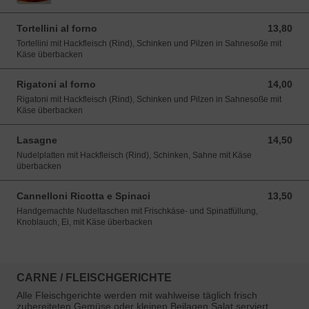
Tortellini al forno
13,80
13,80 EUR
Tortellini mit Hackfleisch (Rind), Schinken und Pilzen in Sahnesoße mit
Käse überbacken
Rigatoni al forno
14,00
14,00 EUR
Rigatoni mit Hackfleisch (Rind), Schinken und Pilzen in Sahnesoße mit
Käse überbacken
Lasagne
14,50
14,50 EUR
Nudelplatten mit Hackfleisch (Rind), Schinken, Sahne mit Käse
überbacken
Cannelloni Ricotta e Spinaci
13,50
13,50 EUR
Handgemachte Nudeltaschen mit Frischkäse- und Spinatfüllung,
Knoblauch, Ei, mit Käse überbacken
CARNE / FLEISCHGERICHTE
Alle Fleischgerichte werden mit wahlweise täglich frisch
zubereiteten Gemüse oder kleinen Beilagen Salat serviert