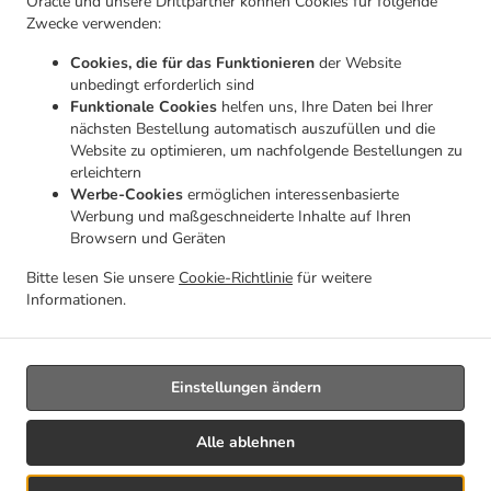
Oracle und unsere Drittpartner können Cookies für folgende
Kontakt
Zwecke verwenden:
Diebach 9, 74427 Fichtenberg, Germany
Cookies, die für das Funktionieren
der Website
+49 7971 9786464
unbedingt erforderlich sind
Links
Funktionale Cookies
helfen uns, Ihre Daten bei Ihrer
nächsten Bestellung automatisch auszufüllen und die
Menü
Website zu optimieren, um nachfolgende Bestellungen zu
Tischreservierung
erleichtern
Werbe-Cookies
ermöglichen interessenbasierte
Im Voraus bestellen
Werbung und maßgeschneiderte Inhalte auf Ihren
Browsern und Geräten
Kontakt
Bitte lesen Sie unsere
Cookie-Richtlinie
für weitere
Informationen.
.
.
Pizza zum Mitnehmen Fichtenberg
Salate zum Mitnehmen Fichtenberg
Pasta zum
.
Mitnehmen Fichtenberg
Italienische Essen zum Mitnehmen Fichtenberg
Einstellungen ändern
Alle ablehnen