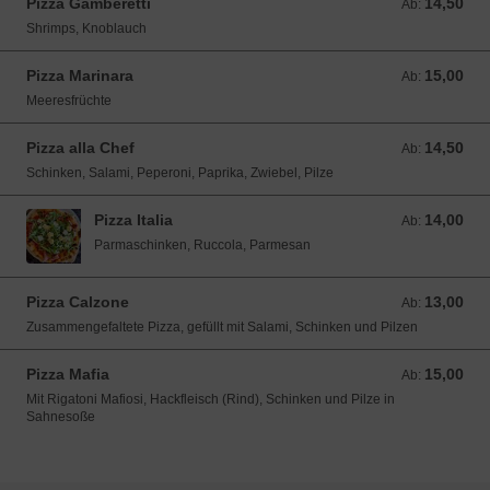
Pizza Gamberetti
14,50
Ab: 14,50 EUR
Ab:
Shrimps, Knoblauch
Pizza Marinara
15,00
Ab: 15,00 EUR
Ab:
Meeresfrüchte
Pizza alla Chef
14,50
Ab: 14,50 EUR
Ab:
Schinken, Salami, Peperoni, Paprika, Zwiebel, Pilze
Pizza Italia
14,00
Ab: 14,00 EUR
Ab:
Parmaschinken, Ruccola, Parmesan
Pizza Calzone
13,00
Ab: 13,00 EUR
Ab:
Zusammengefaltete Pizza, gefüllt mit Salami, Schinken und Pilzen
Pizza Mafia
15,00
Ab: 15,00 EUR
Ab:
Mit Rigatoni Mafiosi, Hackfleisch (Rind), Schinken und Pilze in
Sahnesoße