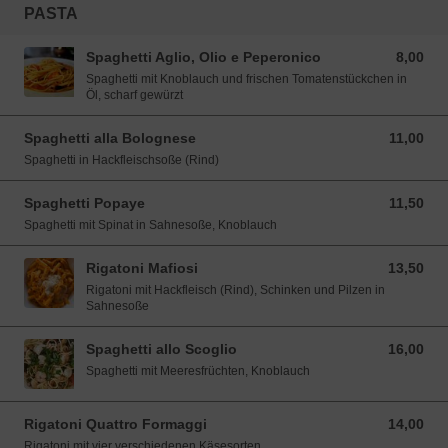
PASTA
Spaghetti Aglio, Olio e Peperonico
8,00
8,00 EUR
Spaghetti mit Knoblauch und frischen Tomatenstückchen in
Öl, scharf gewürzt
Spaghetti alla Bolognese
11,00
11,00 EUR
Spaghetti in Hackfleischsoße (Rind)
Spaghetti Popaye
11,50
11,50 EUR
Spaghetti mit Spinat in Sahnesoße, Knoblauch
Rigatoni Mafiosi
13,50
13,50 EUR
Rigatoni mit Hackfleisch (Rind), Schinken und Pilzen in
Sahnesoße
Spaghetti allo Scoglio
16,00
16,00 EUR
Spaghetti mit Meeresfrüchten, Knoblauch
Rigatoni Quattro Formaggi
14,00
14,00 EUR
Rigatoni mit vier verschiedenen Käsesorten