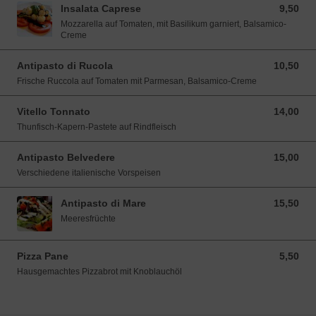
Insalata Caprese
9,50
9,50 EUR
Mozzarella auf Tomaten, mit Basilikum garniert, Balsamico-
Creme
Antipasto di Rucola
10,50
10,50 EUR
Frische Ruccola auf Tomaten mit Parmesan, Balsamico-Creme
Vitello Tonnato
14,00
14,00 EUR
Thunfisch-Kapern-Pastete auf Rindfleisch
Antipasto Belvedere
15,00
15,00 EUR
Verschiedene italienische Vorspeisen
Antipasto di Mare
15,50
15,50 EUR
Meeresfrüchte
Pizza Pane
5,50
5,50 EUR
Hausgemachtes Pizzabrot mit Knoblauchöl