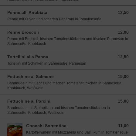
Penne all‘ Arrabiata
12,50
12,50 EUR
Penne mit Oliven und scharfen Peperoni in Tomatensoße
Penne Broccoli
12,00
12,00 EUR
Penne mit Brokkoli, frischen Tomatenstückchen und frischen Parmesan in
Sahnesoße, Knoblauch
Tortellini alla Panna
12,50
12,50 EUR
Tortellini mit Schinken in Sahnesoße, Parmesan
Fettuchine al Salmone
15,00
15,00 EUR
Bandnudeln mit Lachs und frischen Tomatenstückchen in Sahnesoße,
Knoblauch, Weißwein
Fettuchine ai Porcini
15,00
15,00 EUR
Bandnudeln mit Steinpilzen und frischen Tomatenstückchen in
Sahnesoße, Knoblauch, Weißwein
Gnocchi Sorrentina
11,00
11,00 EUR
Kartoffelnudeln mit Mozzarella und Basilikum in Tomatensoße