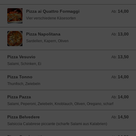
Pizza ai Quattro Formaggi
14,00
Ab: 14,00 EUR
Ab:
Vier verschiedene Käsesorten
Pizza Napolitana
13,00
Ab: 13,00 EUR
Ab:
Sardellen, Kapern, Oliven
Pizza Vesuvio
13,50
Ab: 13,50 EUR
Ab:
Salami, Schinken, Ei
Pizza Tonno
14,00
Ab: 14,00 EUR
Ab:
Thunfisch, Zwiebeln
Pizza Pazza
14,00
Ab: 14,00 EUR
Ab:
Salami, Peperoni, Zwiebeln, Knoblauch, Oliven, Oregano, scharf
Pizza Belvedere
14,50
Ab: 14,50 EUR
Ab:
Salsiccia Calabrese piccante (scharfe Salami aus Kalabrien)