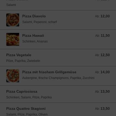
Salami
Pizza Diavolo
12,00
Ab: 12,00 EUR
Ab:
Salami, Peperoni, scharf
Pizza Hawaii
11,50
Ab: 11,50 EUR
Ab:
Schinken, Ananas
Pizza Vegetale
12,50
Ab: 12,50 EUR
Ab:
Pilze, Paprika, Zwiebeln
Pizza mit frischem Grillgemüse
14,00
Ab: 14,00 EUR
Ab:
Aubergine, frische Champignons, Paprika, Zucchini
Pizza Capricciosa
13,50
Ab: 13,50 EUR
Ab:
Schinken, Salami, Pilze, Paprika
Pizza Quattro Stagioni
13,50
Ab: 13,50 EUR
Ab:
Salami, Pilze, Paprika, Oliven