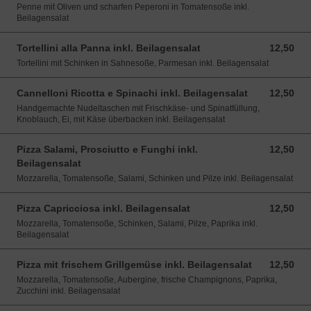
Penne mit Oliven und scharfen Peperoni in Tomatensoße inkl.
Beilagensalat
Tortellini alla Panna inkl. Beilagensalat
12,50
12,50 EUR
Tortellini mit Schinken in Sahnesoße, Parmesan inkl. Beilagensalat
Cannelloni Ricotta e Spinachi inkl. Beilagensalat
12,50
12,50 EUR
Handgemachte Nudeltaschen mit Frischkäse- und Spinatfüllung,
Knoblauch, Ei, mit Käse überbacken inkl. Beilagensalat
Pizza Salami, Prosciutto e Funghi inkl.
12,50
12,50 EUR
Beilagensalat
Mozzarella, Tomatensoße, Salami, Schinken und Pilze inkl. Beilagensalat
Pizza Capricciosa inkl. Beilagensalat
12,50
12,50 EUR
Mozzarella, Tomatensoße, Schinken, Salami, Pilze, Paprika inkl.
Beilagensalat
Pizza mit frischem Grillgemüse inkl. Beilagensalat
12,50
12,50 EUR
Mozzarella, Tomatensoße, Aubergine, frische Champignons, Paprika,
Zucchini inkl. Beilagensalat