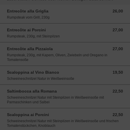
Entrecôte alla Griglia
26,00
26,00 EUR
Rumpsteak vom Grill, 230g
Entrecôte ai Porcini
27,00
27,00 EUR
Rumpsteak, 230g, mit Steinpilzen
Entrecôte alla Pizzaiola
27,00
27,00 EUR
Rumpsteak, 230g, mit Kapern, Oliven, Zwiebeln und Oregano in
Tomatensoße
Scaloppina al Vino Bianco
19,50
19,50 EUR
Schweineschnitzel Natur in Weißweinsoße
Saltimbocca alla Romana
22,50
22,50 EUR
Schweineschnitzel Natur mit Steinpilzen in Weißweinsoße mit
Parmaschinken und Salbei
Scaloppina ai Porcini
22,50
22,50 EUR
Schweineschnitzel Natur mit Steinpilzen in Weißweinsoße und frischen
Tomatenstückchen, Knoblauch