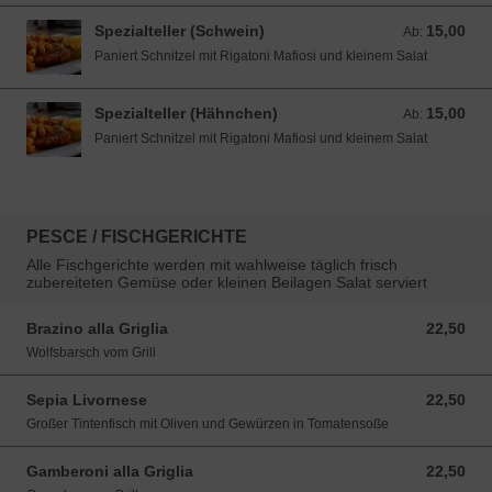
Spezialteller (Schwein)
15,00
Ab: 15,00 EUR
Ab:
Paniert Schnitzel mit Rigatoni Mafiosi und kleinem Salat
Spezialteller (Hähnchen)
15,00
Ab: 15,00 EUR
Ab:
Paniert Schnitzel mit Rigatoni Mafiosi und kleinem Salat
PESCE / FISCHGERICHTE
Alle Fischgerichte werden mit wahlweise täglich frisch
zubereiteten Gemüse oder kleinen Beilagen Salat serviert
Brazino alla Griglia
22,50
22,50 EUR
Wolfsbarsch vom Grill
Sepia Livornese
22,50
22,50 EUR
Großer Tintenfisch mit Oliven und Gewürzen in Tomatensoße
Gamberoni alla Griglia
22,50
22,50 EUR