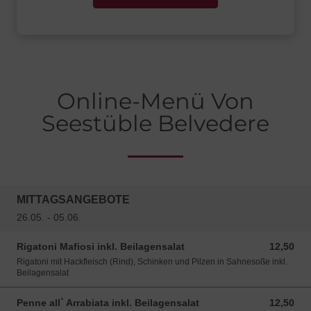
Online-Menü Von
Seestüble Belvedere
MITTAGSANGEBOTE
26.05. - 05.06.
Rigatoni Mafiosi inkl. Beilagensalat
12,50
12,50 EUR
Rigatoni mit Hackfleisch (Rind), Schinken und Pilzen in Sahnesoße inkl.
Beilagensalat
Penne all` Arrabiata inkl. Beilagensalat
12,50
12,50 EUR