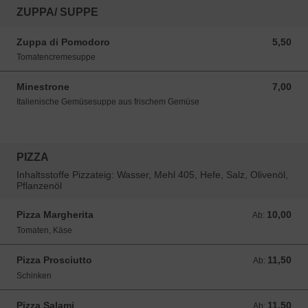
ZUPPA/ SUPPE
Zuppa di Pomodoro
5,50
5,50 EUR
Tomatencremesuppe
Minestrone
7,00
7,00 EUR
Italienische Gemüsesuppe aus frischem Gemüse
PIZZA
Inhaltsstoffe Pizzateig: Wasser, Mehl 405, Hefe, Salz, Olivenöl,
Pflanzenöl
Pizza Margherita
10,00
Ab: 10,00 EUR
Ab:
Tomaten, Käse
Pizza Prosciutto
11,50
Ab: 11,50 EUR
Ab:
Schinken
Pizza Salami
11,50
Ab: 11,50 EUR
Ab: