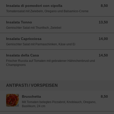
Insalata di pomodori con cipolla
8,50
8,50 EUR
Tomatensalat mit Zwiebeln, Oregano und Balsamico-Creme
Insalata Tonno
13,50
13,50 EUR
Gemischter Salat mit Thunfisch, Zwiebel
Insalata Capricciosa
14,00
14,00 EUR
Gemischter Salat mit Parmaschinken, Käse und Ei
Insalata della Casa
14,50
14,50 EUR
Frischer Rucola auf Tomaten mit gebratener Hähnchenbrust und
Champignons
ANTIPASTI / VORSPEISEN
Bruschetta
8,50
8,50 EUR
Mit Tomaten belegtes Pizzabrot, Knoblauch, Oregano,
Basilikum, 24 cm